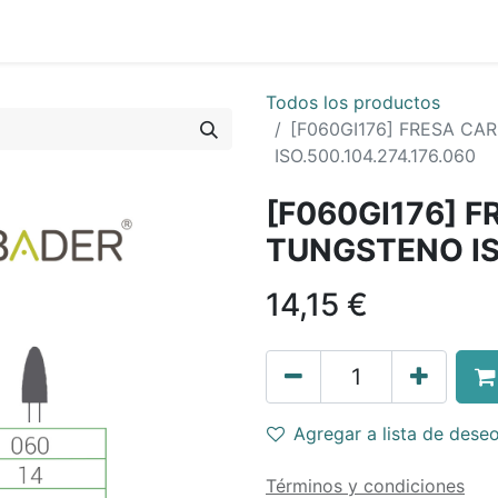
Todos los productos
[F060GI176] FRESA C
ISO.500.104.274.176.060
[F060GI176] 
TUNGSTENO ISO
14,15
€
Agregar a lista de dese
Términos y condiciones