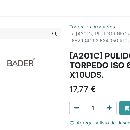
Todos los productos
[A201C] PULIDOR NEG
652.104.292.534.050 X10
[A201C] PULI
TORPEDO ISO 6
X10UDS.
17,77
€
Agregar a lista de dese