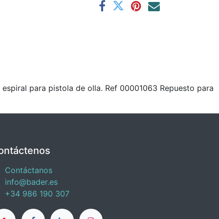
piral para pistola de olla. Ref 00001063 Repuesto para
ontáctenos
Contáctanos
info@bader.es
+34 986 190 307