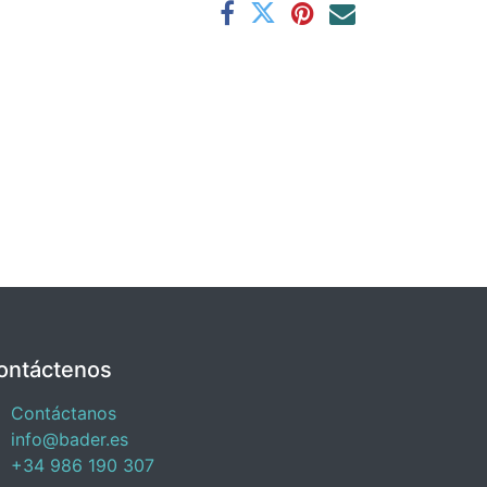
ontáctenos
Contáctanos
info@bader.es
+34 986 190 307